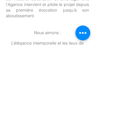
l’Agence intervient et pilote le projet depuis
sa première évocation jusqu’à son
aboutissement.
Nous aimons :
L’élégance intemporelle et les lieux de
caractère
Le raffinement et le mélange des genres
La couleur détonante et la subtilité
Les chantiers d’envergure et les détails
insoupçonnés
Les lignes pures et le jeu des lignes
La pluralité des projets et la fidélité de nos
clients
Créer des repères et et contourner les
limites
Répondre aux enjeux et en créer de
nouveaux
Transformer un challenge en une simplicité,